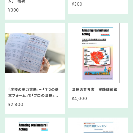
ム」 概要
¥300
¥300
「演技の実力診断」〜「７つの基
演技の参考書 実践訓練編
本フォーム」で「プロの演技」を
¥4,000
チェック！
¥2,800